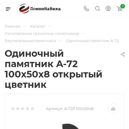
0
—
—
Главная
Каталог
—
Изготовление гранитных памятников
—
Вертикальные памятники
Одиночный памятник А-72
Одиночный
памятник A-72
100х50х8 открытый
цветник
Артикул:
A-72/1 100х50х8