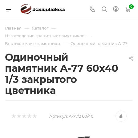
0
—
—
Главная
Каталог
—
Изготовление гранитных памятников
—
Вертикальные памятники
Одиночный памятник А-77
Одиночный
памятник A-77 60х40
1/3 закрытого
цветника
Артикул:
A-77/2 60/40