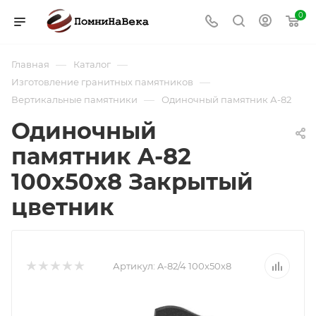
0
—
—
Главная
Каталог
—
Изготовление гранитных памятников
—
Вертикальные памятники
Одиночный памятник А-82
Одиночный
памятник A-82
100х50х8 Закрытый
цветник
Артикул:
A-82/4 100х50х8