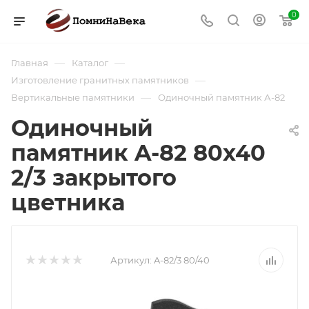
0
—
—
Главная
Каталог
—
Изготовление гранитных памятников
—
Вертикальные памятники
Одиночный памятник А-82
Одиночный
памятник A-82 80х40
2/3 закрытого
цветника
Артикул:
A-82/3 80/40