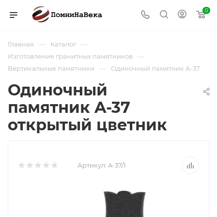
0
—
—
Главная
Каталог
—
Изготовление гранитных памятников
—
Вертикальные памятники
Одиночный памятник А-37
Одиночный
памятник A-37
открытый цветник
Артикул:
A-37/1