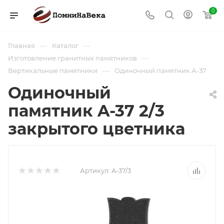
0
—
—
Главная
Каталог
—
Изготовление гранитных памятников
—
Вертикальные памятники
Одиночный памятник А-37
Одиночный
памятник A-37 2/3
закрытого цветника
Артикул:
A-37/3