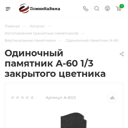
0
—
—
Главная
Каталог
—
Изготовление гранитных памятников
—
Вертикальные памятники
Одиночный памятник А-60
Одиночный
памятник A-60 1/3
закрытого цветника
Артикул:
A-60/2