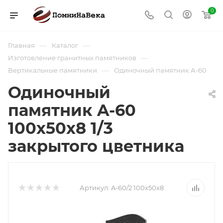
0
—
—
Главная
Каталог
—
Изготовление гранитных памятников
—
Вертикальные памятники
Одиночный памятник А-60
Одиночный
памятник A-60
100х50х8 1/3
закрытого цветника
Артикул:
A-60/2 100х50х8