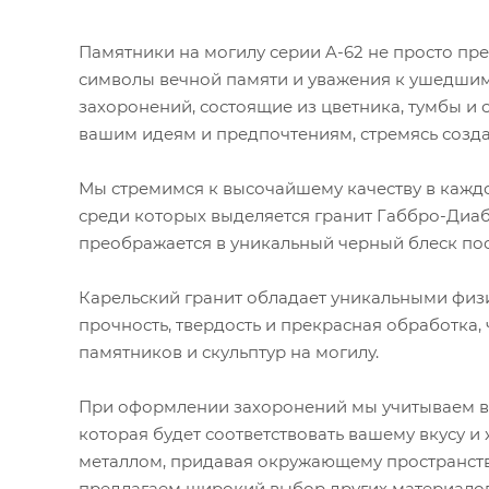
Памятники на могилу серии A-62 не просто пр
символы вечной памяти и уважения к ушедшим
захоронений, состоящие из цветника, тумбы и 
вашим идеям и предпочтениям, стремясь созд
Мы стремимся к высочайшему качеству в каждо
среди которых выделяется гранит Габбро-Диаба
преображается в уникальный черный блеск по
Карельский гранит обладает уникальными физи
прочность, твердость и прекрасная обработка,
памятников и скульптур на могилу.
При оформлении захоронений мы учитываем ва
которая будет соответствовать вашему вкусу и
металлом, придавая окружающему пространству
предлагаем широкий выбор других материалов