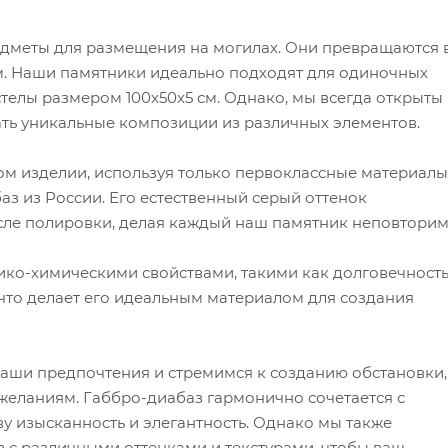
едметы для размещения на могилах. Они превращаются 
. Наши памятники идеально подходят для одиночных
стелы размером 100х50х5 см. Однако, мы всегда открыты 
ать уникальные композиции из различных элементов.
м изделии, используя только первоклассные материалы
з из России. Его естественный серый оттенок
сле полировки, делая каждый наш памятник неповтори
ко-химическими свойствами, такими как долговечность
 что делает его идеальным материалом для создания
ши предпочтения и стремимся к созданию обстановки,
 желаниям. Габбро-диабаз гармонично сочетается с
 изысканность и элегантность. Однако мы также
 с различными оттенками и текстурами, чтобы ваш