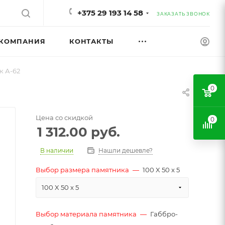
+375 29 193 14 58
ЗАКАЗАТЬ ЗВОНОК
КОМПАНИЯ
КОНТАКТЫ
 А-62
0
Цена со скидкой
0
1 312.00
руб.
В наличии
Нашли дешевле?
Выбор размера памятника
—
100 X 50 x 5
100 X 50 x 5
Выбор материала памятника
—
Габбро-