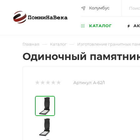
Колумбус
КАТАЛОГ
АК
—
—
Главная
Каталог
Изготовление гранитных па
Одиночный памятник
Артикул:
A-62/1