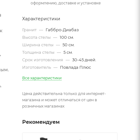
оформлению, доставке и установке
в
Характеристики
Гранит
—
Габбро-Диабаз
к
Высота стелы
—
100 см.
Ширина стелы
—
50 см.
Толщина стелы
—
5 см.
,
Срок изготовления
—
30-45 дней.
Изготовитель
—
Повлада Плюс
мым.
Все характеристики
,
Цена действительна только для интернет-
магазина и может отличаться от цен в
розничных магазинах
Рекомендуем