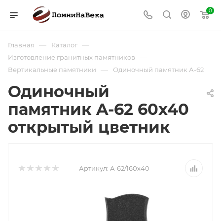
0
—
—
Главная
Каталог
—
Изготовление гранитных памятников
—
Вертикальные памятники
Одиночный памятник А-62
Одиночный
памятник A-62 60х40
открытый цветник
Артикул:
A-62/160х40