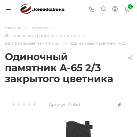
0
—
—
Главная
Каталог
—
Изготовление гранитных памятников
—
Вертикальные памятники
Одиночный памятник А-65
Одиночный
памятник A-65 2/3
закрытого цветника
Артикул:
A-65/3