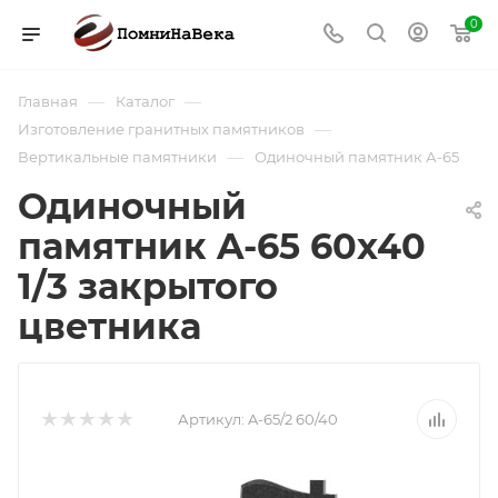
0
—
—
Главная
Каталог
—
Изготовление гранитных памятников
—
Вертикальные памятники
Одиночный памятник А-65
Одиночный
памятник A-65 60х40
1/3 закрытого
цветника
Артикул:
A-65/2 60/40