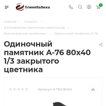
0
—
—
Главная
Каталог
—
Изготовление гранитных памятников
—
Вертикальные памятники
Одиночный памятник А-76
Одиночный
памятник A-76 80х40
1/3 закрытого
цветника
Артикул:
A-76/2 80/40