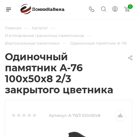
0
—
—
Главная
Каталог
—
Изготовление гранитных памятников
—
Вертикальные памятники
Одиночный памятник А-76
Одиночный
памятник A-76
100х50х8 2/3
закрытого цветника
Артикул:
A-76/3 100х50х8