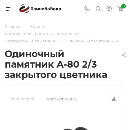
0
—
—
Главная
Каталог
—
Изготовление гранитных памятников
—
Вертикальные памятники
Одиночный памятник А-80
Одиночный
памятник A-80 2/3
закрытого цветника
Артикул:
A-80/3