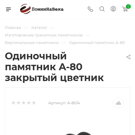
0
—
—
Главная
Каталог
—
Изготовление гранитных памятников
—
Вертикальные памятники
Одиночный памятник А-80
Одиночный
памятник A-80
закрытый цветник
Артикул:
A-80/4