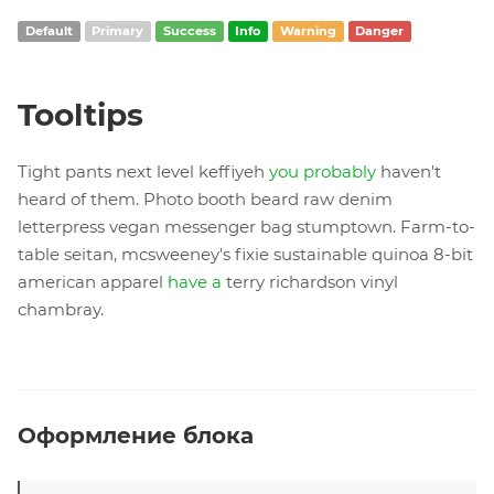
Default
Primary
Success
Info
Warning
Danger
Tooltips
Tight pants next level keffiyeh
you probably
haven't
heard of them. Photo booth beard raw denim
letterpress vegan messenger bag stumptown. Farm-to-
table seitan, mcsweeney's fixie sustainable quinoa 8-bit
american apparel
have a
terry richardson vinyl
chambray.
Оформление блока