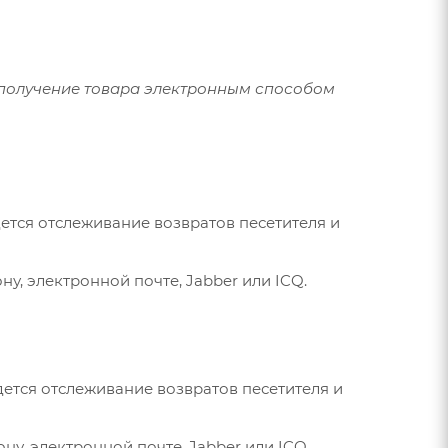
неполучение товара электронным способом
дется отслеживание возвратов песетителя и
ну, электронной почте, Jabber или ICQ.
дется отслеживание возвратов песетителя и
ну, электронной почте, Jabber или ICQ.