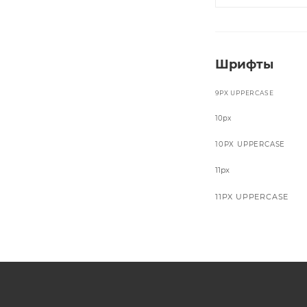
Шрифты
9PX UPPERCASE
10px
10PX UPPERCASE
11px
11PX UPPERCASE