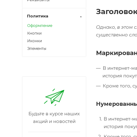
Заголовок
Политика
Оформление
Однако, в этом 
Кнопки
существенно сло
Иконки
Элементы
Маркирован
В интернет-ма
история покуп
Кроме того, с
Нумерованны
Будьте в курсе наших
В интернет-м
акций и новостей
история поку
Кроме того, с