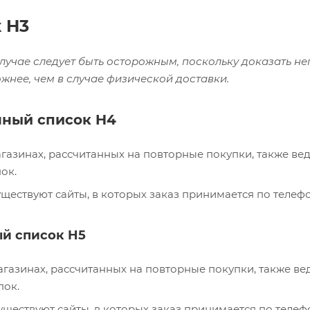
 H3
случае следует быть осторожным, поскольку доказать 
жнее, чем в случае физической доставки.
ный список H4
газинах, рассчитанных на повторные покупки, также ве
ок.
уществуют сайты, в которых заказ принимается по телефо
й список H5
агазинах, рассчитанных на повторные покупки, также ве
пок.
уществуют сайты, в которых заказ принимается по телефо