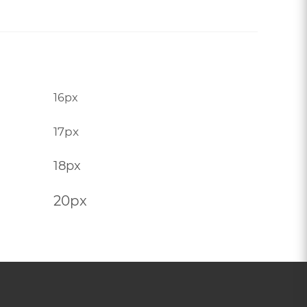
16px
17px
18px
20px