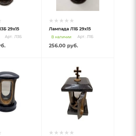
3Б 29х15
Лампада Л1Б 29х15
Арт.: Л3Б
Арт.: Л1Б
В наличии
б.
256.00
руб.