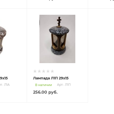
9х15
Лампада Л1П 29х15
т.: Л1А
Арт.: Л1П
В наличии
256.00
руб.