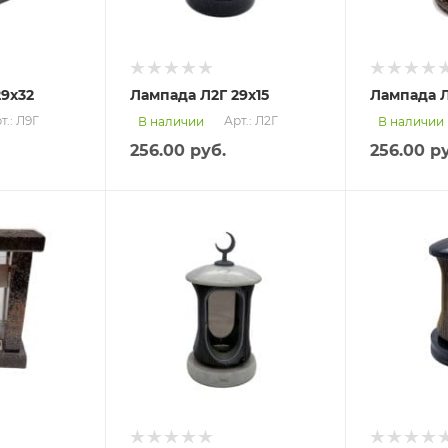
29х32
Лампада Л2Г 29х15
Лампада Л
т.: Л9Г
Арт.: Л2Г
В наличии
В наличии
256.00
руб.
256.00
ру