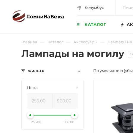
Колумбус
КАТАЛОГ
АК
—
—
—
Главная
Каталог
Аксессуары
Лампады на
Лампады на могилу
1
По умолчанию (уб
ФИЛЬТР
Цена
256.00
960.00