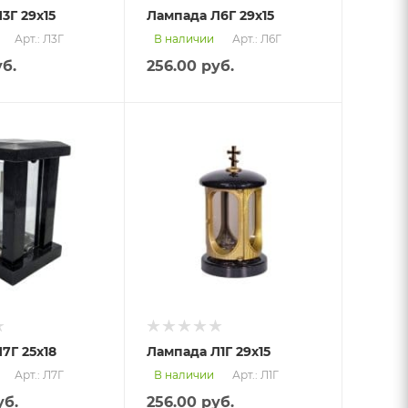
3Г 29х15
Лампада Л6Г 29х15
Арт.: Л3Г
Арт.: Л6Г
В наличии
б.
256.00
руб.
7Г 25х18
Лампада Л1Г 29х15
Арт.: Л7Г
Арт.: Л1Г
В наличии
б.
256.00
руб.