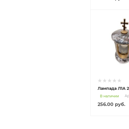
Лампада Л1А 2
Ар
В наличии
256.00
руб.