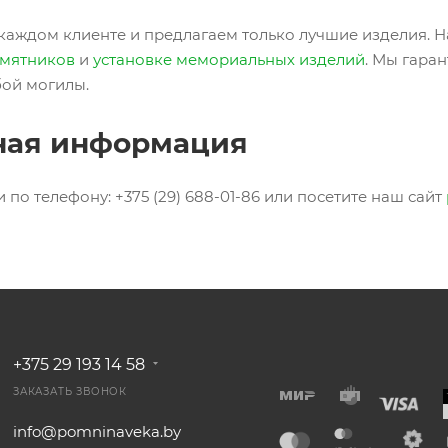
каждом клиенте и предлагаем только лучшие изделия. 
амятников
и
установке мемориальных изделий
. Мы гара
ой могилы.
ная информация
 по телефону: +375 (29) 688-01-86 или посетите наш сайт
+375 29 193 14 58
ЗАКАЗАТЬ ЗВОНОК
info@pomninaveka.by