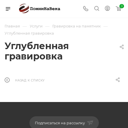
0
—
—
—
Главная
Услуги
Гравировка на памятник
Углубленная гравировка
Углубленная
гравировка
НАЗАД К СПИСКУ
Подписаться на рассылку