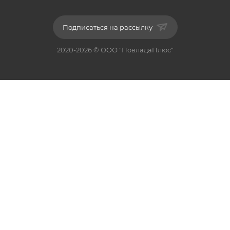
Подписаться на рассылку
2020-2026 © ООО "ПовладаПлюс"
+375 29 193 14 58
ЗАКАЗАТЬ ЗВОНОК
info@pomninaveka.by
г. Минск